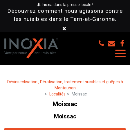
Panneau de gestion des cookies
🐜 Inoxia dans la presse locale !
Découvrez comment nous agissons contre
les nuisibles dans le Tarn-et-Garonne.
×
Désinsectisation , Dératisation, traitement nuisibles et guêpes à
Montauban
Localités
Moissac
Moissac
Moissac