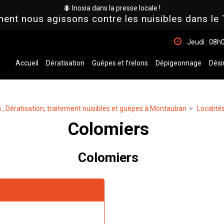
🐜 Inoxia dans la presse locale !
nt nous agissons contre les nuisibles dans le 
Jeudi : 08h
Accueil
Dératisation
Guêpes et frelons
Dépigeonnage
Dési
 , Dératisation, traitement nuisibles et guêpes à Montauban
Localité
Colomiers
Colomiers