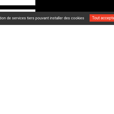
Tout accept
tion de services tiers pouvant installer des cookies
192 Rue Henriette
que les informations
 de la demande formulée et
06 
écouler.
contact@i
Jeudi :