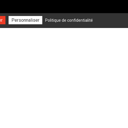
er
Personnaliser
Politique de confidentialité
 Guiral, 82000 Montauban
23 34 27 55
noxia-service.fr
 08h00 - 19h30