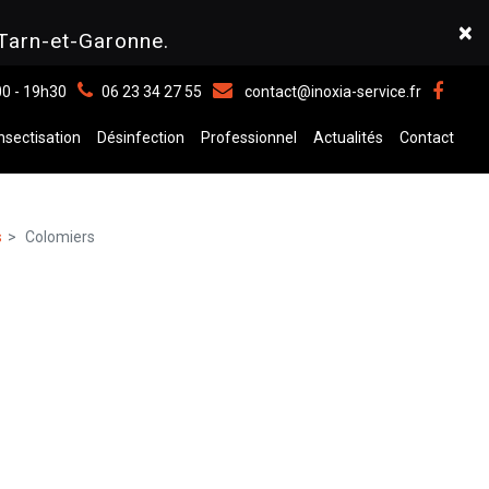
×
Tarn-et-Garonne.
00 - 19h30
06 23 34 27 55
contact@inoxia-service.fr
nsectisation
Désinfection
Professionnel
Actualités
Contact
s
Colomiers