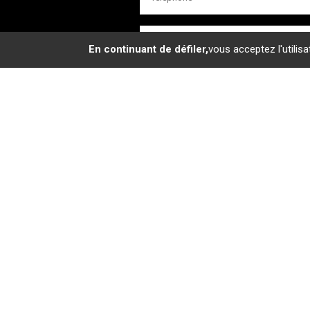
En continuant de défiler,
vous acceptez l'utilisa
En soumettant ce formulaire, j'accepte 
saisies soient exploitées dans le cadre
de la relation commerciale qui peut en d
Merci
d'accepter
les
cookies
pour
pouvoir
envoyer